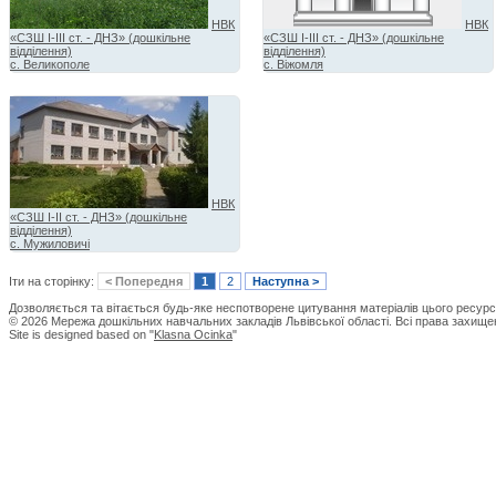
НВК
НВК
«СЗШ І-ІІІ ст. - ДНЗ» (дошкільне
«СЗШ І-ІІІ ст. - ДНЗ» (дошкільне
відділення)
відділення)
с. Великополе
с. Віжомля
НВК
«СЗШ І-ІІ ст. - ДНЗ» (дошкільне
відділення)
с. Мужиловичі
Іти на сторінку:
< Попередня
1
2
Наступна >
Дозволяється та вітається будь-яке неспотворене цитування матеріалів цього ресурс
© 2026 Мережа дошкільних навчальних закладів Львівської області. Всі права захищен
Site is designed based on "
Klasna Ocinka
"