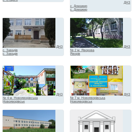
ДНЗ
с. Домажир
с. Домажир
ДНЗ
ДНЗ
с. Завадів
№ 2 м. Яворова
с. Завадів
Яворів
ДНЗ
ДНЗ
№ 4 м. Новояворівська
№ 7 м. Новояворівська
Новояворівськ
Новояворівськ