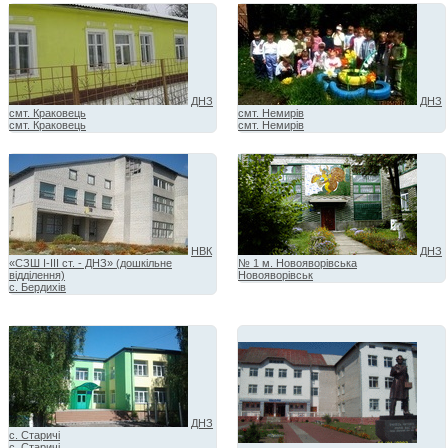
ДНЗ
ДНЗ
смт. Краковець
смт. Немирів
смт. Краковець
смт. Немирів
НВК
ДНЗ
«СЗШ І-ІІІ ст. - ДНЗ» (дошкільне
№ 1 м. Новояворівська
відділення)
Новояворівськ
с. Бердихів
ДНЗ
с. Старичі
с. Старичі