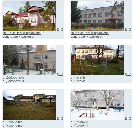
ДНЗ
ДНЗ
№ 1 смт. Івано-Франкове
№ 2 смт. Івано-Франкове
смт. Івано-Франкове
смт. Івано-Франкове
ДНЗ
ДНЗ
с. Добростани
с. Нагачів
с. Добростани
с. Нагачів
ДНЗ
ДНЗ
с. Наконечне І
с. Прилбичі
с. Наконечне І
с. Прилбичі