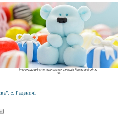
Мережа дошкільних навчальних закладів Львівської області
uk
ка". с. Раденичі