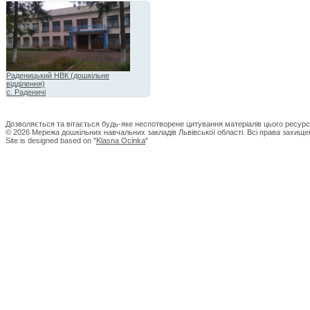
Раденицький НВК (дошкільне
відділення)
с. Раденичі
Дозволяється та вітається будь-яке неспотворене цитування матеріалів цього ресурс
© 2026 Мережа дошкільних навчальних закладів Львівської області. Всі права захищен
Site is designed based on "
Klasna Ocinka
"