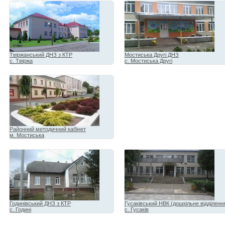
Твіржанський ДНЗ з КТР
Мостиська Другі ДНЗ
с. Твіржа
с. Мостиська Другі
Районний методичний кабінет
м. Мостиська
Годинівський ДНЗ з КТР
Гусаківський НВК (дошкільне відділенн
с. Годині
с. Гусаків