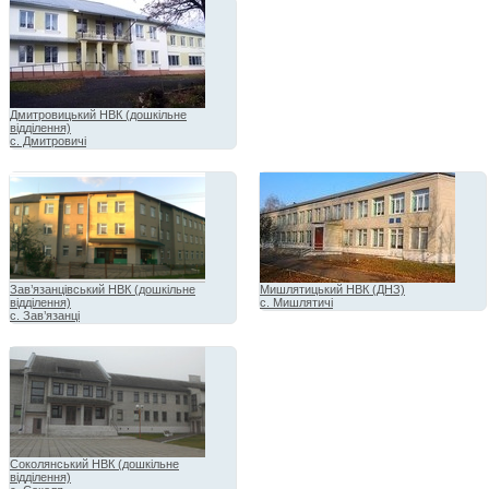
Дмитровицький НВК (дошкільне
відділення)
с. Дмитровичі
Зав’язанцівський НВК (дошкільне
Мишлятицький НВК (ДНЗ)
відділення)
с. Мишлятичі
с. Зав’язанці
Соколянський НВК (дошкільне
відділення)