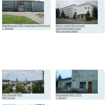
Малнівський НВК (дошкільне відділення)
Відділ освіти Мостиської
с. Малнів
райдержадміністрації
Мостиський район
Мостиський ДНЗ
Балицький ДНЗ з КТР
Мостиська
с. Баличі