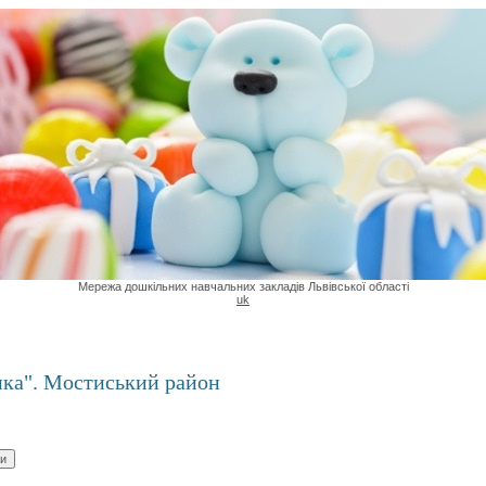
Мережа дошкільних навчальних закладів Львівської області
uk
інка". Мостиський район