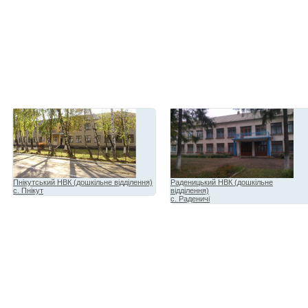
Пнікутський НВК (дошкільне відділення)
Раденицький НВК (дошкільне
с. Пнікут
відділення)
с. Раденичі